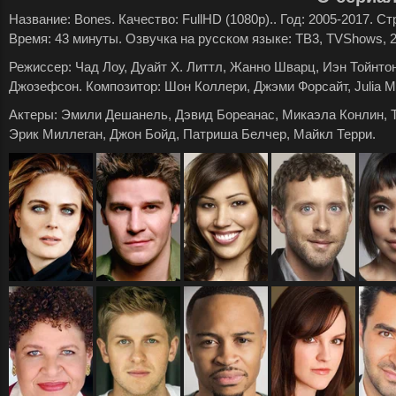
Название: Bones. Качество: FullHD (1080p).. Год: 2005-2017. 
Время: 43 минуты. Озвучка на русском языке: ТВ3, TVShows, 
Режиссер: Чад Лоу, Дуайт Х. Литтл, Жанно Шварц, Иэн Тойнт
Джозефсон. Композитор: Шон Коллери, Джэми Форсайт, Julia 
Актеры: Эмили Дешанель, Дэвид Бореанас, Микаэла Конлин, Т
Эрик Миллеган, Джон Бойд, Патриша Белчер, Майкл Терри.