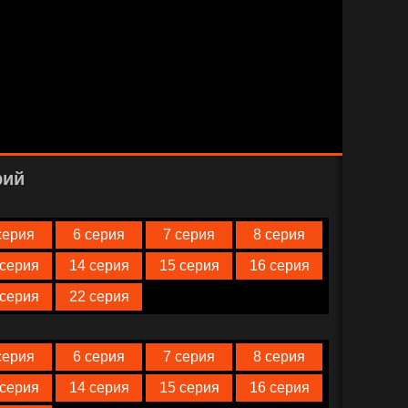
рий
серия
6 серия
7 серия
8 серия
 серия
14 серия
15 серия
16 серия
 серия
22 серия
серия
6 серия
7 серия
8 серия
 серия
14 серия
15 серия
16 серия