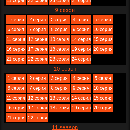
21 серия
22 серия
23 серия
24 серия
9 сезон
1 серия
2 серия
3 серия
4 серия
5 серия
6 серия
7 серия
8 серия
9 серия
10 серия
11 серия
12 серия
13 серия
14 серия
15 серия
16 серия
17 серия
18 серия
19 серия
20 серия
21 серия
22 серия
23 серия
24 серия
10 сезон
1 серия
2 серия
3 серия
4 серия
5 серия
6 серия
7 серия
8 серия
9 серия
10 серия
11 серия
12 серия
13 серия
14 серия
15 серия
16 серия
17 серия
18 серия
19 серия
20 серия
21 серия
22 серия
11 season