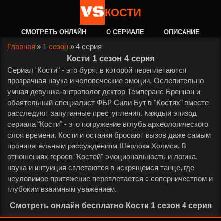
КОСТИ
СМОТРЕТЬ ОНЛАЙН
О СЕРИАЛЕ
ОПИСАНИЕ
Главная
»
1 сезон
»
4 серия
Кости 1 сезон 4 серия
Сериал "Кости" - это буря, в которой переплетаются
прозрачная наука и человеческие эмоции. Ослепительно
умная девушка-антрополог доктор Темперанс Бреннан и
обаятельный специалист ФБР Сили Бут в "Костях" вместе
расследуют запутанные преступления. Каждый эпизод
сериала "Кости" - это погружение вглубь археологического
слоя времени. Кости и останки бросают вызов даже самым
проницательным рассуждениям Шерлока Холмса. В
отношениях героев "Костей" эмоциональность и логика,
наука и интуиция сплетаются в искрящемся танце, где
неуловимое притяжение переплетается с соперничеством и
глубоким взаимным уважением.
Смотреть онлайн бесплатно Кости 1 сезон 4 серия