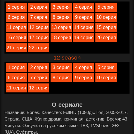
1 серия
2 серия
3 серия
4 серия
5 серия
6 серия
7 серия
8 серия
9 серия
10 серия
11 серия
12 серия
13 серия
14 серия
15 серия
16 серия
17 серия
18 серия
19 серия
20 серия
21 серия
22 серия
12 season
1 серия
2 серия
3 серия
4 серия
5 серия
6 серия
7 серия
8 серия
9 серия
10 серия
11 серия
12 серия
О сериале
Название: Bones. Качество: FullHD (1080p).. Год: 2005-2017.
Страна: США. Жанр: драма, криминал, детектив. Время: 43
минуты. Озвучка на русском языке: ТВ3, TVShows, 2+2
(UA), Субтитры.