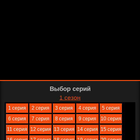
Выбор серий
1 сезон
1 серия
2 серия
3 серия
4 серия
5 серия
6 серия
7 серия
8 серия
9 серия
10 серия
11 серия
12 серия
13 серия
14 серия
15 серия
16 серия
17 серия
18 серия
19 серия
20 серия