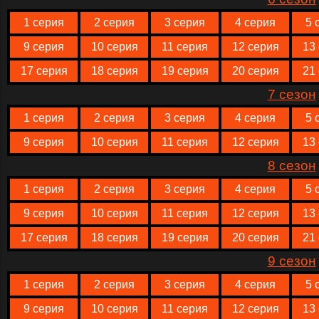
1 серия
2 серия
3 серия
4 серия
5 
9 серия
10 серия
11 серия
12 серия
13
17 серия
18 серия
19 серия
20 серия
21
7 сезон
1 серия
2 серия
3 серия
4 серия
5 
9 серия
10 серия
11 серия
12 серия
13
8 сезон
1 серия
2 серия
3 серия
4 серия
5 
9 серия
10 серия
11 серия
12 серия
13
17 серия
18 серия
19 серия
20 серия
21
9 сезон
1 серия
2 серия
3 серия
4 серия
5 
9 серия
10 серия
11 серия
12 серия
13