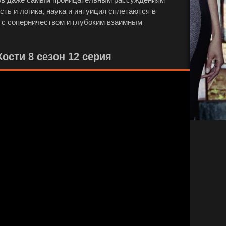
ть и логика, наука и интуиция сплетаются в
 с соперничеством и глубоким взаимным
ости 8 сезон 12 серия