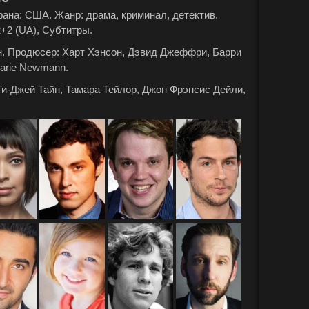
Страна: США. Жанр: драма, криминал, детектив.
2+2 (UA), Субтитры.
он. Продюсер: Харт Хэнсон, Дэвид Джеффри, Барри
Marie Newmann.
и-Джей Тайн, Тамара Тейлор, Джон Фрэнсис Дейли,