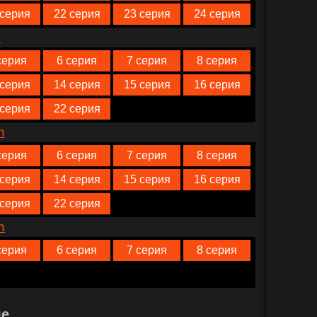
 серия
22 серия
23 серия
24 серия
н
серия
6 серия
7 серия
8 серия
 серия
14 серия
15 серия
16 серия
 серия
22 серия
n
серия
6 серия
7 серия
8 серия
 серия
14 серия
15 серия
16 серия
 серия
22 серия
n
серия
6 серия
7 серия
8 серия
ле