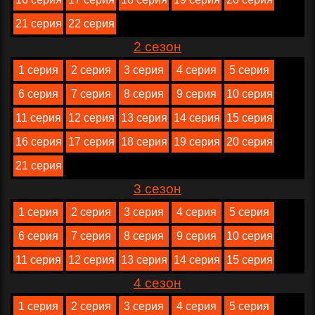
21 серия
22 серия
2 сезон
1 серия
2 серия
3 серия
4 серия
5 серия
6 серия
7 серия
8 серия
9 серия
10 серия
11 серия
12 серия
13 серия
14 серия
15 серия
16 серия
17 серия
18 серия
19 серия
20 серия
21 серия
3 сезон
1 серия
2 серия
3 серия
4 серия
5 серия
6 серия
7 серия
8 серия
9 серия
10 серия
11 серия
12 серия
13 серия
14 серия
15 серия
4 сезон
1 серия
2 серия
3 серия
4 серия
5 серия