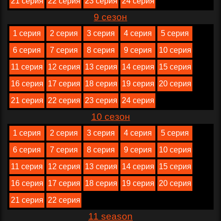
21 серия
22 серия
23 серия
24 серия
9 сезон
1 серия
2 серия
3 серия
4 серия
5 серия
6 серия
7 серия
8 серия
9 серия
10 серия
11 серия
12 серия
13 серия
14 серия
15 серия
16 серия
17 серия
18 серия
19 серия
20 серия
21 серия
22 серия
23 серия
24 серия
10 сезон
1 серия
2 серия
3 серия
4 серия
5 серия
6 серия
7 серия
8 серия
9 серия
10 серия
11 серия
12 серия
13 серия
14 серия
15 серия
16 серия
17 серия
18 серия
19 серия
20 серия
21 серия
22 серия
11 season