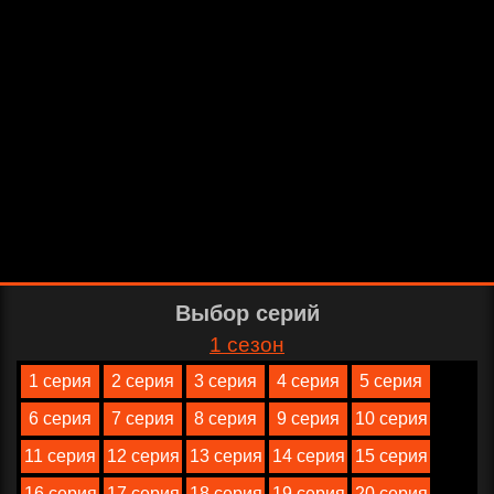
Выбор серий
1 сезон
1 серия
2 серия
3 серия
4 серия
5 серия
6 серия
7 серия
8 серия
9 серия
10 серия
11 серия
12 серия
13 серия
14 серия
15 серия
16 серия
17 серия
18 серия
19 серия
20 серия