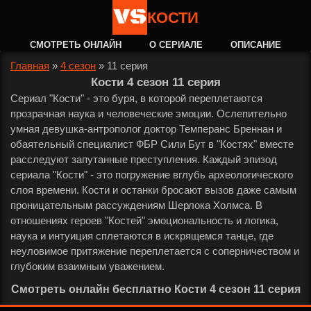
КОСТИ
СМОТРЕТЬ ОНЛАЙН
О СЕРИАЛЕ
ОПИСАНИЕ
Главная
»
4 сезон
»
11 серия
Кости 4 сезон 11 серия
Сериал "Кости" - это буря, в которой переплетаются
прозрачная наука и человеческие эмоции. Ослепительно
умная девушка-антрополог доктор Темперанс Бреннан и
обаятельный специалист ФБР Сили Бут в "Костях" вместе
расследуют запутанные преступления. Каждый эпизод
сериала "Кости" - это погружение вглубь археологического
слоя времени. Кости и останки бросают вызов даже самым
проницательным рассуждениям Шерлока Холмса. В
отношениях героев "Костей" эмоциональность и логика,
наука и интуиция сплетаются в искрящемся танце, где
неуловимое притяжение переплетается с соперничеством и
глубоким взаимным уважением.
Смотреть онлайн бесплатно Кости 4 сезон 11 серия