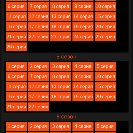
6 серия
7 серия
8 серия
9 серия
10 серия
11 серия
12 серия
13 серия
14 серия
15 серия
16 серия
17 серия
18 серия
19 серия
20 серия
21 серия
22 серия
23 серия
24 серия
25 серия
26 серия
5 сезон
1 серия
2 серия
3 серия
4 серия
5 серия
6 серия
7 серия
8 серия
9 серия
10 серия
11 серия
12 серия
13 серия
14 серия
15 серия
16 серия
17 серия
18 серия
19 серия
20 серия
21 серия
22 серия
6 сезон
1 серия
2 серия
3 серия
4 серия
5 серия