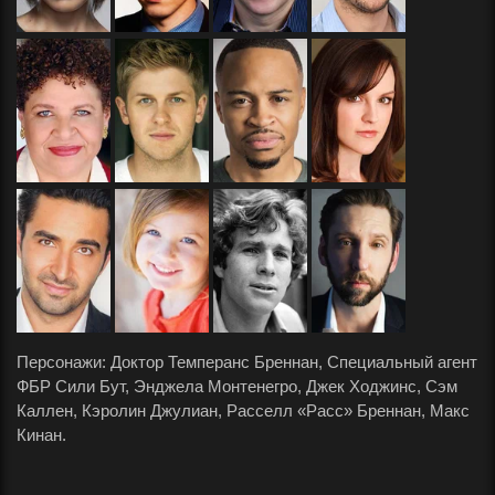
Персонажи: Доктор Темперанс Бреннан, Специальный агент
ФБР Сили Бут, Энджела Монтенегро, Джек Ходжинс, Сэм
Каллен, Кэролин Джулиан, Расселл «Расс» Бреннан, Макс
Кинан.