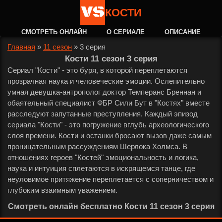
КОСТИ
СМОТРЕТЬ ОНЛАЙН
О СЕРИАЛЕ
ОПИСАНИЕ
Главная
»
11 сезон
»
3 серия
Кости 11 сезон 3 серия
Сериал "Кости" - это буря, в которой переплетаются
прозрачная наука и человеческие эмоции. Ослепительно
умная девушка-антрополог доктор Темперанс Бреннан и
обаятельный специалист ФБР Сили Бут в "Костях" вместе
расследуют запутанные преступления. Каждый эпизод
сериала "Кости" - это погружение вглубь археологического
слоя времени. Кости и останки бросают вызов даже самым
проницательным рассуждениям Шерлока Холмса. В
отношениях героев "Костей" эмоциональность и логика,
наука и интуиция сплетаются в искрящемся танце, где
неуловимое притяжение переплетается с соперничеством и
глубоким взаимным уважением.
Смотреть онлайн бесплатно Кости 11 сезон 3 серия