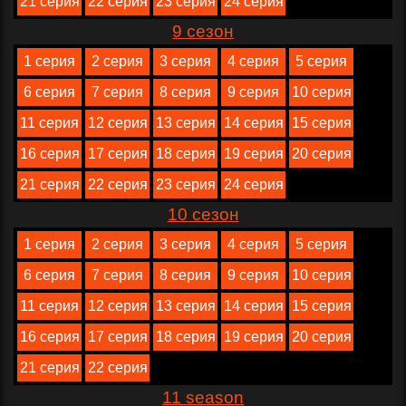
21 серия
22 серия
23 серия
24 серия
9 сезон
1 серия
2 серия
3 серия
4 серия
5 серия
6 серия
7 серия
8 серия
9 серия
10 серия
11 серия
12 серия
13 серия
14 серия
15 серия
16 серия
17 серия
18 серия
19 серия
20 серия
21 серия
22 серия
23 серия
24 серия
10 сезон
1 серия
2 серия
3 серия
4 серия
5 серия
6 серия
7 серия
8 серия
9 серия
10 серия
11 серия
12 серия
13 серия
14 серия
15 серия
16 серия
17 серия
18 серия
19 серия
20 серия
21 серия
22 серия
11 season