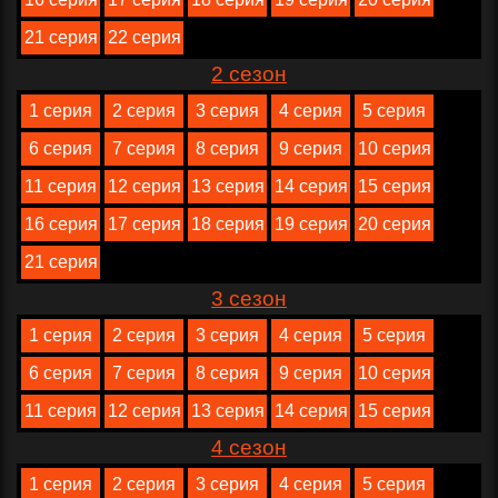
21 серия
22 серия
2 сезон
1 серия
2 серия
3 серия
4 серия
5 серия
6 серия
7 серия
8 серия
9 серия
10 серия
11 серия
12 серия
13 серия
14 серия
15 серия
16 серия
17 серия
18 серия
19 серия
20 серия
21 серия
3 сезон
1 серия
2 серия
3 серия
4 серия
5 серия
6 серия
7 серия
8 серия
9 серия
10 серия
11 серия
12 серия
13 серия
14 серия
15 серия
4 сезон
1 серия
2 серия
3 серия
4 серия
5 серия