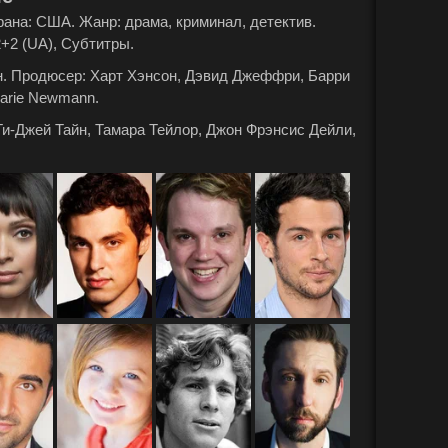
Страна: США. Жанр: драма, криминал, детектив.
2+2 (UA), Субтитры.
он. Продюсер: Харт Хэнсон, Дэвид Джеффри, Барри
Marie Newmann.
и-Джей Тайн, Тамара Тейлор, Джон Фрэнсис Дейли,