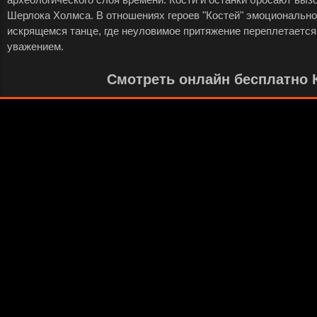
Шерлока Холмса. В отношениях героев "Костей" эмоциональнос
искрящемся танце, где неуловимое притяжение переплетается
уважением.
Смотреть онлайн бесплатно К