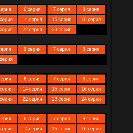
серия
6 серия
7 серия
8 серия
 серия
14 серия
15 серия
16 серия
 серия
22 серия
23 серия
серия
6 серия
7 серия
8 серия
 серия
серия
6 серия
7 серия
8 серия
 серия
14 серия
15 серия
16 серия
 серия
22 серия
23 серия
24 серия
серия
6 серия
7 серия
8 серия
 серия
14 серия
15 серия
16 серия