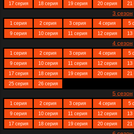
17 серия
18 серия
19 серия
20 серия
21
3 сезон
1 серия
2 серия
3 серия
4 серия
5 
9 серия
10 серия
11 серия
12 серия
13
4 сезон
1 серия
2 серия
3 серия
4 серия
5 
9 серия
10 серия
11 серия
12 серия
13
17 серия
18 серия
19 серия
20 серия
21
25 серия
26 серия
5 сезон
1 серия
2 серия
3 серия
4 серия
5 
9 серия
10 серия
11 серия
12 серия
13
17 серия
18 серия
19 серия
20 серия
21
6 сезон