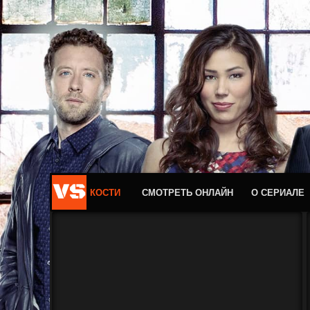
КОСТИ
СМОТРЕТЬ ОНЛАЙН
О СЕРИАЛЕ