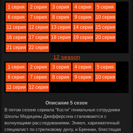
1 серия
2 серия
3 серия
4 серия
5 серия
6 серия
7 серия
8 серия
9 серия
10 серия
11 серия
12 серия
13 серия
14 серия
15 серия
16 серия
17 серия
18 серия
19 серия
20 серия
21 серия
22 серия
12 season
1 серия
2 серия
3 серия
4 серия
5 серия
6 серия
7 серия
8 серия
9 серия
10 серия
11 серия
12 серия
Описание 5 сезон
В пятом сезоне сериала "Кости" гениальные сотрудники
Школы Медицины Джефферсона сталкиваются с
волнующими расследованиями. Энжел, харизматичный
специалист по стрелковому делу, и Бреннан, блестящая