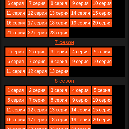
6 серия
7 серия
8 серия
9 серия
10 серия
11 серия
12 серия
13 серия
14 серия
15 серия
16 серия
17 серия
18 серия
19 серия
20 серия
21 серия
22 серия
23 серия
7 сезон
1 серия
2 серия
3 серия
4 серия
5 серия
6 серия
7 серия
8 серия
9 серия
10 серия
11 серия
12 серия
13 серия
8 сезон
1 серия
2 серия
3 серия
4 серия
5 серия
6 серия
7 серия
8 серия
9 серия
10 серия
11 серия
12 серия
13 серия
14 серия
15 серия
16 серия
17 серия
18 серия
19 серия
20 серия