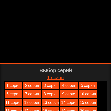
Выбор серий
1 сезон
1 серия
2 серия
3 серия
4 серия
5 серия
6 серия
7 серия
8 серия
9 серия
10 серия
11 серия
12 серия
13 серия
14 серия
15 серия
16 серия
17 серия
18 серия
19 серия
20 серия