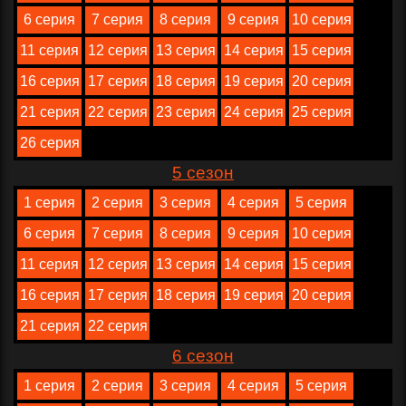
6 серия
7 серия
8 серия
9 серия
10 серия
11 серия
12 серия
13 серия
14 серия
15 серия
16 серия
17 серия
18 серия
19 серия
20 серия
21 серия
22 серия
23 серия
24 серия
25 серия
26 серия
5 сезон
1 серия
2 серия
3 серия
4 серия
5 серия
6 серия
7 серия
8 серия
9 серия
10 серия
11 серия
12 серия
13 серия
14 серия
15 серия
16 серия
17 серия
18 серия
19 серия
20 серия
21 серия
22 серия
6 сезон
1 серия
2 серия
3 серия
4 серия
5 серия