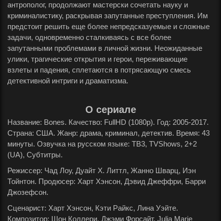
антрополог, продолжают мастерски сочетать науку и
криминалистику, раскрывая запутанные преступления. Им
предстоит решить еще более непредсказуемые и сложные
задачи, одновременно сталкиваясь с все более
запутанными проблемами в личной жизни. Неожиданные
улики, трагические открытия и герои, переживающие
взлеты и падения, сплетаются в потрясающую смесь
детективной интриги и драматизма.
О сериале
Название: Bones. Качество: FullHD (1080p). Год: 2005-2017.
Страна: США. Жанр: драма, криминал, детектив. Время: 43
минуты. Озвучка на русском языке: ТВ3, TVShows, 2+2
(UA), Субтитры.
Режиссер: Чад Лоу, Дуайт Х. Литтл, Жанно Шварц, Иэн
Тойнтон. Продюсер: Харт Хэнсон, Дэвид Джеффри, Барри
Джозефсон.
Сценарист: Харт Хэнсон, Кэти Райкс, Лина Уэйте.
Композитор: Шон Коллери, Джэми Форсайт, Julia Marie