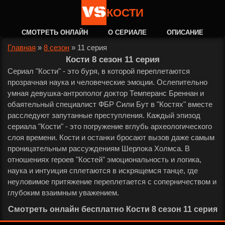
КОСТИ
СМОТРЕТЬ ОНЛАЙН
О СЕРИАЛЕ
ОПИСАНИЕ
Главная
»
8 сезон
»
11 серия
Кости 8 сезон 11 серия
Сериал "Кости" - это буря, в которой переплетаются
прозрачная наука и человеческие эмоции. Ослепительно
умная девушка-антрополог доктор Темперанс Бреннан и
обаятельный специалист ФБР Сили Бут в "Костях" вместе
расследуют запутанные преступления. Каждый эпизод
сериала "Кости" - это погружение вглубь археологического
слоя времени. Кости и останки бросают вызов даже самым
проницательным рассуждениям Шерлока Холмса. В
отношениях героев "Костей" эмоциональность и логика,
наука и интуиция сплетаются в искрящемся танце, где
неуловимое притяжение переплетается с соперничеством и
глубоким взаимным уважением.
Смотреть онлайн бесплатно Кости 8 сезон 11 серия