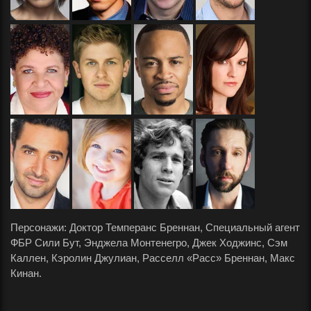
Персонажи: Доктор Темперанс Бреннан, Специальный агент
ФБР Сили Бут, Энджела Монтенегро, Джек Ходжинс, Сэм
Каллен, Кэролин Джулиан, Расселл «Расс» Бреннан, Макс
Кинан.