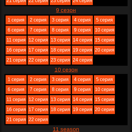
21 серия
22 серия
23 серия
24 серия
9 сезон
1 серия
2 серия
3 серия
4 серия
5 серия
6 серия
7 серия
8 серия
9 серия
10 серия
11 серия
12 серия
13 серия
14 серия
15 серия
16 серия
17 серия
18 серия
19 серия
20 серия
21 серия
22 серия
23 серия
24 серия
10 сезон
1 серия
2 серия
3 серия
4 серия
5 серия
6 серия
7 серия
8 серия
9 серия
10 серия
11 серия
12 серия
13 серия
14 серия
15 серия
16 серия
17 серия
18 серия
19 серия
20 серия
21 серия
22 серия
11 season