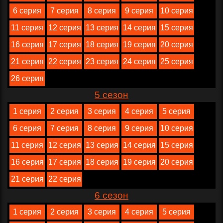
6 серия
7 серия
8 серия
9 серия
10 серия
11 серия
12 серия
13 серия
14 серия
15 серия
16 серия
17 серия
18 серия
19 серия
20 серия
21 серия
22 серия
23 серия
24 серия
25 серия
26 серия
5 сезон
1 серия
2 серия
3 серия
4 серия
5 серия
6 серия
7 серия
8 серия
9 серия
10 серия
11 серия
12 серия
13 серия
14 серия
15 серия
16 серия
17 серия
18 серия
19 серия
20 серия
21 серия
22 серия
6 сезон
1 серия
2 серия
3 серия
4 серия
5 серия