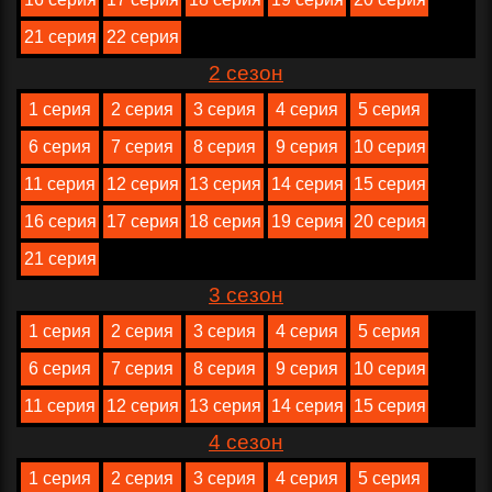
21 серия
22 серия
2 сезон
1 серия
2 серия
3 серия
4 серия
5 серия
6 серия
7 серия
8 серия
9 серия
10 серия
11 серия
12 серия
13 серия
14 серия
15 серия
16 серия
17 серия
18 серия
19 серия
20 серия
21 серия
3 сезон
1 серия
2 серия
3 серия
4 серия
5 серия
6 серия
7 серия
8 серия
9 серия
10 серия
11 серия
12 серия
13 серия
14 серия
15 серия
4 сезон
1 серия
2 серия
3 серия
4 серия
5 серия