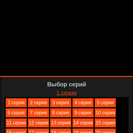
Выбор серий
1 сезон
1 серия
2 серия
3 серия
4 серия
5 серия
6 серия
7 серия
8 серия
9 серия
10 серия
11 серия
12 серия
13 серия
14 серия
15 серия
16 серия
17 серия
18 серия
19 серия
20 серия