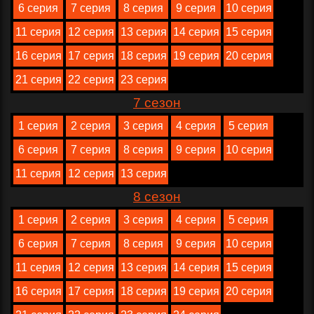
6 серия
7 серия
8 серия
9 серия
10 серия
11 серия
12 серия
13 серия
14 серия
15 серия
16 серия
17 серия
18 серия
19 серия
20 серия
21 серия
22 серия
23 серия
7 сезон
1 серия
2 серия
3 серия
4 серия
5 серия
6 серия
7 серия
8 серия
9 серия
10 серия
11 серия
12 серия
13 серия
8 сезон
1 серия
2 серия
3 серия
4 серия
5 серия
6 серия
7 серия
8 серия
9 серия
10 серия
11 серия
12 серия
13 серия
14 серия
15 серия
16 серия
17 серия
18 серия
19 серия
20 серия