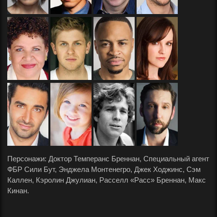
Персонажи: Доктор Темперанс Бреннан, Специальный агент
ФБР Сили Бут, Энджела Монтенегро, Джек Ходжинс, Сэм
Каллен, Кэролин Джулиан, Расселл «Расс» Бреннан, Макс
Кинан.