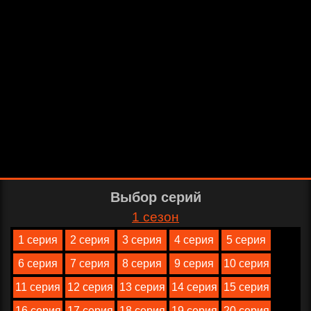
Выбор серий
1 сезон
1 серия
2 серия
3 серия
4 серия
5 серия
6 серия
7 серия
8 серия
9 серия
10 серия
11 серия
12 серия
13 серия
14 серия
15 серия
16 серия
17 серия
18 серия
19 серия
20 серия