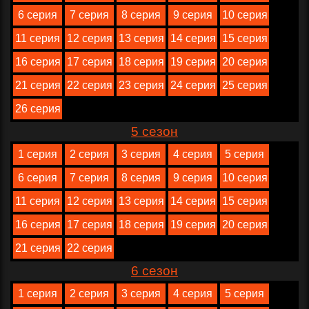
6 серия
7 серия
8 серия
9 серия
10 серия
11 серия
12 серия
13 серия
14 серия
15 серия
16 серия
17 серия
18 серия
19 серия
20 серия
21 серия
22 серия
23 серия
24 серия
25 серия
26 серия
5 сезон
1 серия
2 серия
3 серия
4 серия
5 серия
6 серия
7 серия
8 серия
9 серия
10 серия
11 серия
12 серия
13 серия
14 серия
15 серия
16 серия
17 серия
18 серия
19 серия
20 серия
21 серия
22 серия
6 сезон
1 серия
2 серия
3 серия
4 серия
5 серия