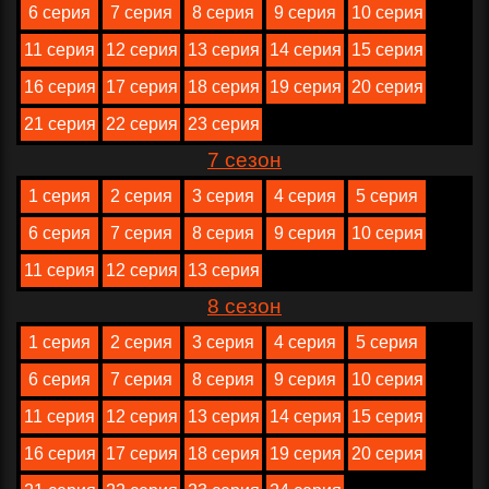
6 серия
7 серия
8 серия
9 серия
10 серия
11 серия
12 серия
13 серия
14 серия
15 серия
16 серия
17 серия
18 серия
19 серия
20 серия
21 серия
22 серия
23 серия
7 сезон
1 серия
2 серия
3 серия
4 серия
5 серия
6 серия
7 серия
8 серия
9 серия
10 серия
11 серия
12 серия
13 серия
8 сезон
1 серия
2 серия
3 серия
4 серия
5 серия
6 серия
7 серия
8 серия
9 серия
10 серия
11 серия
12 серия
13 серия
14 серия
15 серия
16 серия
17 серия
18 серия
19 серия
20 серия