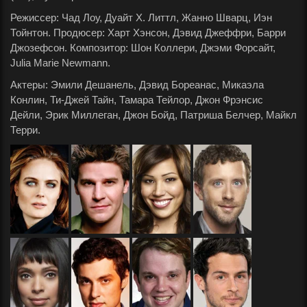
Режиссер: Чад Лоу, Дуайт Х. Литтл, Жанно Шварц, Иэн
Тойнтон. Продюсер: Харт Хэнсон, Дэвид Джеффри, Барри
Джозефсон. Композитор: Шон Коллери, Джэми Форсайт,
Julia Marie Newmann.
Актеры: Эмили Дешанель, Дэвид Бореанас, Микаэла
Конлин, Ти-Джей Тайн, Тамара Тейлор, Джон Фрэнсис
Дейли, Эрик Миллеган, Джон Бойд, Патриша Белчер, Майкл
Терри.