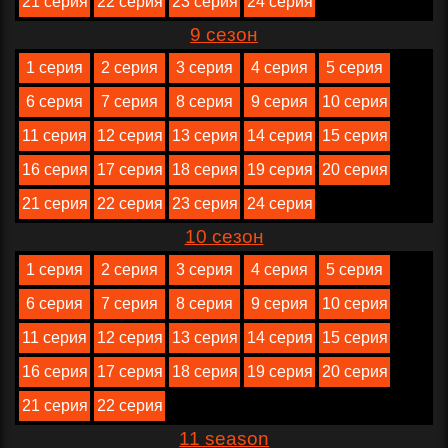
21 серия
22 серия
23 серия
24 серия
9 сезон
1 серия
2 серия
3 серия
4 серия
5 серия
6 серия
7 серия
8 серия
9 серия
10 серия
11 серия
12 серия
13 серия
14 серия
15 серия
16 серия
17 серия
18 серия
19 серия
20 серия
21 серия
22 серия
23 серия
24 серия
10 сезон
1 серия
2 серия
3 серия
4 серия
5 серия
6 серия
7 серия
8 серия
9 серия
10 серия
11 серия
12 серия
13 серия
14 серия
15 серия
16 серия
17 серия
18 серия
19 серия
20 серия
21 серия
22 серия
11 season