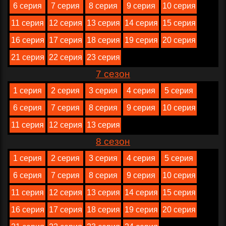
6 серия
7 серия
8 серия
9 серия
10 серия
11 серия
12 серия
13 серия
14 серия
15 серия
16 серия
17 серия
18 серия
19 серия
20 серия
21 серия
22 серия
23 серия
7 сезон
1 серия
2 серия
3 серия
4 серия
5 серия
6 серия
7 серия
8 серия
9 серия
10 серия
11 серия
12 серия
13 серия
8 сезон
1 серия
2 серия
3 серия
4 серия
5 серия
6 серия
7 серия
8 серия
9 серия
10 серия
11 серия
12 серия
13 серия
14 серия
15 серия
16 серия
17 серия
18 серия
19 серия
20 серия