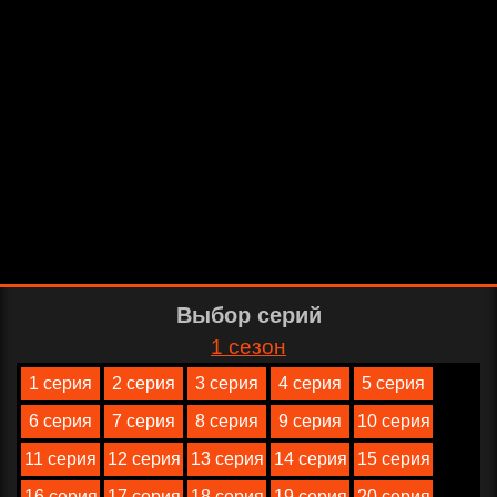
Выбор серий
1 сезон
1 серия
2 серия
3 серия
4 серия
5 серия
6 серия
7 серия
8 серия
9 серия
10 серия
11 серия
12 серия
13 серия
14 серия
15 серия
16 серия
17 серия
18 серия
19 серия
20 серия