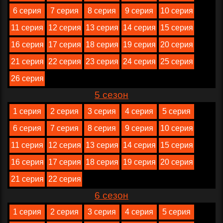
6 серия
7 серия
8 серия
9 серия
10 серия
11 серия
12 серия
13 серия
14 серия
15 серия
16 серия
17 серия
18 серия
19 серия
20 серия
21 серия
22 серия
23 серия
24 серия
25 серия
26 серия
5 сезон
1 серия
2 серия
3 серия
4 серия
5 серия
6 серия
7 серия
8 серия
9 серия
10 серия
11 серия
12 серия
13 серия
14 серия
15 серия
16 серия
17 серия
18 серия
19 серия
20 серия
21 серия
22 серия
6 сезон
1 серия
2 серия
3 серия
4 серия
5 серия