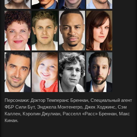
Персонажи: Доктор Темперанс Бреннан, Специальный агент
ФБР Сили Бут, Энджела Монтенегро, Джек Ходжинс, Сэм
Каллен, Кэролин Джулиан, Расселл «Расс» Бреннан, Макс
Кинан.