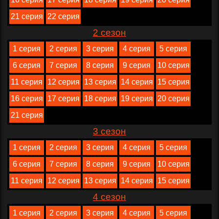
21 серия
22 серия
2 сезон
1 серия
2 серия
3 серия
4 серия
5 серия
6 серия
7 серия
8 серия
9 серия
10 серия
11 серия
12 серия
13 серия
14 серия
15 серия
16 серия
17 серия
18 серия
19 серия
20 серия
21 серия
3 сезон
1 серия
2 серия
3 серия
4 серия
5 серия
6 серия
7 серия
8 серия
9 серия
10 серия
11 серия
12 серия
13 серия
14 серия
15 серия
4 сезон
1 серия
2 серия
3 серия
4 серия
5 серия