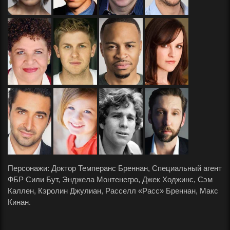
Персонажи: Доктор Темперанс Бреннан, Специальный агент
ФБР Сили Бут, Энджела Монтенегро, Джек Ходжинс, Сэм
Каллен, Кэролин Джулиан, Расселл «Расс» Бреннан, Макс
Кинан.