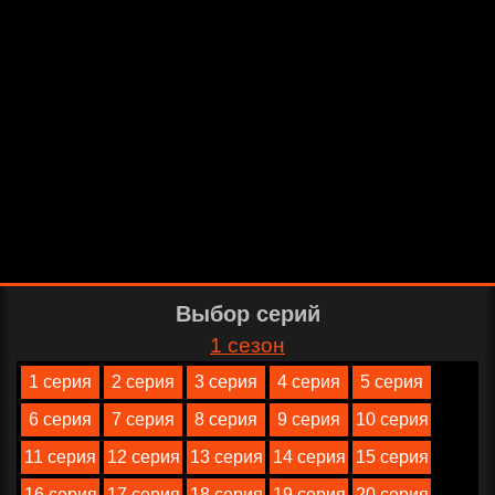
Выбор серий
1 сезон
1 серия
2 серия
3 серия
4 серия
5 серия
6 серия
7 серия
8 серия
9 серия
10 серия
11 серия
12 серия
13 серия
14 серия
15 серия
16 серия
17 серия
18 серия
19 серия
20 серия