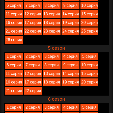
6 серия
7 серия
8 серия
9 серия
10 серия
11 серия
12 серия
13 серия
14 серия
15 серия
16 серия
17 серия
18 серия
19 серия
20 серия
21 серия
22 серия
23 серия
24 серия
25 серия
26 серия
5 сезон
1 серия
2 серия
3 серия
4 серия
5 серия
6 серия
7 серия
8 серия
9 серия
10 серия
11 серия
12 серия
13 серия
14 серия
15 серия
16 серия
17 серия
18 серия
19 серия
20 серия
21 серия
22 серия
6 сезон
1 серия
2 серия
3 серия
4 серия
5 серия