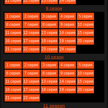
21 серия
22 серия
23 серия
24 серия
9 сезон
1 серия
2 серия
3 серия
4 серия
5 серия
6 серия
7 серия
8 серия
9 серия
10 серия
11 серия
12 серия
13 серия
14 серия
15 серия
16 серия
17 серия
18 серия
19 серия
20 серия
21 серия
22 серия
23 серия
24 серия
10 сезон
1 серия
2 серия
3 серия
4 серия
5 серия
6 серия
7 серия
8 серия
9 серия
10 серия
11 серия
12 серия
13 серия
14 серия
15 серия
16 серия
17 серия
18 серия
19 серия
20 серия
21 серия
22 серия
11 season