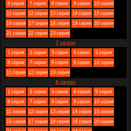
6 серия
7 серия
8 серия
9 серия
10 серия
11 серия
12 серия
13 серия
14 серия
15 серия
16 серия
17 серия
18 серия
19 серия
20 серия
21 серия
22 серия
23 серия
7 сезон
1 серия
2 серия
3 серия
4 серия
5 серия
6 серия
7 серия
8 серия
9 серия
10 серия
11 серия
12 серия
13 серия
8 сезон
1 серия
2 серия
3 серия
4 серия
5 серия
6 серия
7 серия
8 серия
9 серия
10 серия
11 серия
12 серия
13 серия
14 серия
15 серия
16 серия
17 серия
18 серия
19 серия
20 серия