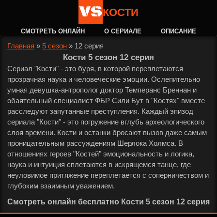
КОСТИ
СМОТРЕТЬ ОНЛАЙН
О СЕРИАЛЕ
ОПИСАНИЕ
Главная
»
5 сезон
»
12 серия
Кости 5 сезон 12 серия
Сериал "Кости" - это буря, в которой переплетаются
прозрачная наука и человеческие эмоции. Ослепительно
умная девушка-антрополог доктор Темперанс Бреннан и
обаятельный специалист ФБР Сили Бут в "Костях" вместе
расследуют запутанные преступления. Каждый эпизод
сериала "Кости" - это погружение вглубь археологического
слоя времени. Кости и останки бросают вызов даже самым
проницательным рассуждениям Шерлока Холмса. В
отношениях героев "Костей" эмоциональность и логика,
наука и интуиция сплетаются в искрящемся танце, где
неуловимое притяжение переплетается с соперничеством и
глубоким взаимным уважением.
Смотреть онлайн бесплатно Кости 5 сезон 12 серия