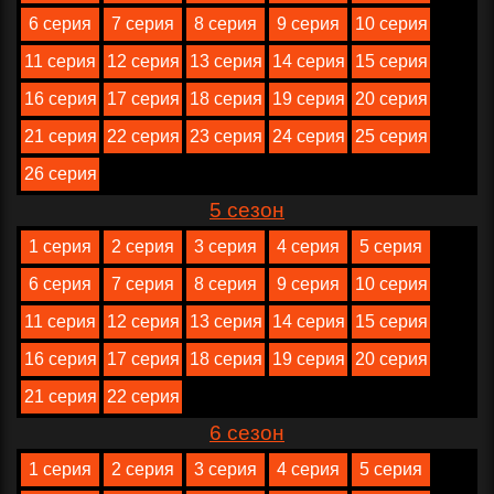
6 серия
7 серия
8 серия
9 серия
10 серия
11 серия
12 серия
13 серия
14 серия
15 серия
16 серия
17 серия
18 серия
19 серия
20 серия
21 серия
22 серия
23 серия
24 серия
25 серия
26 серия
5 сезон
1 серия
2 серия
3 серия
4 серия
5 серия
6 серия
7 серия
8 серия
9 серия
10 серия
11 серия
12 серия
13 серия
14 серия
15 серия
16 серия
17 серия
18 серия
19 серия
20 серия
21 серия
22 серия
6 сезон
1 серия
2 серия
3 серия
4 серия
5 серия