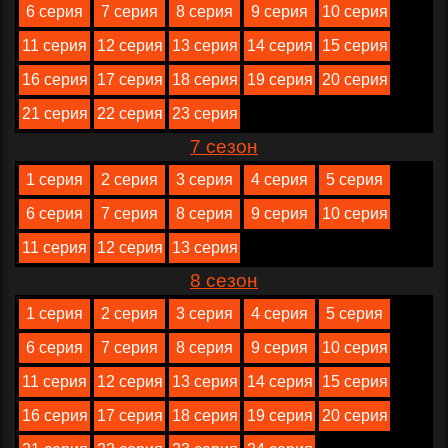
6 серия
7 серия
8 серия
9 серия
10 серия
11 серия
12 серия
13 серия
14 серия
15 серия
16 серия
17 серия
18 серия
19 серия
20 серия
21 серия
22 серия
23 серия
7 сезон
1 серия
2 серия
3 серия
4 серия
5 серия
6 серия
7 серия
8 серия
9 серия
10 серия
11 серия
12 серия
13 серия
8 сезон
1 серия
2 серия
3 серия
4 серия
5 серия
6 серия
7 серия
8 серия
9 серия
10 серия
11 серия
12 серия
13 серия
14 серия
15 серия
16 серия
17 серия
18 серия
19 серия
20 серия