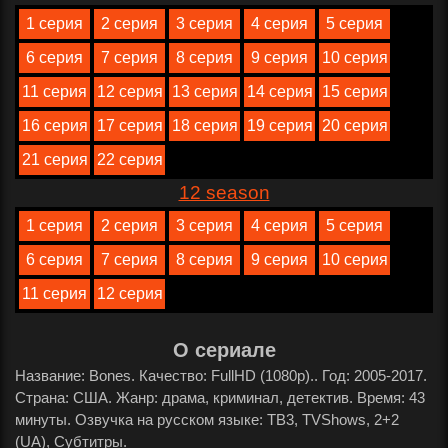
1 серия
2 серия
3 серия
4 серия
5 серия
6 серия
7 серия
8 серия
9 серия
10 серия
11 серия
12 серия
13 серия
14 серия
15 серия
16 серия
17 серия
18 серия
19 серия
20 серия
21 серия
22 серия
12 season
1 серия
2 серия
3 серия
4 серия
5 серия
6 серия
7 серия
8 серия
9 серия
10 серия
11 серия
12 серия
О сериале
Название: Bones. Качество: FullHD (1080p).. Год: 2005-2017.
Страна: США. Жанр: драма, криминал, детектив. Время: 43
минуты. Озвучка на русском языке: ТВ3, TVShows, 2+2
(UA), Субтитры.