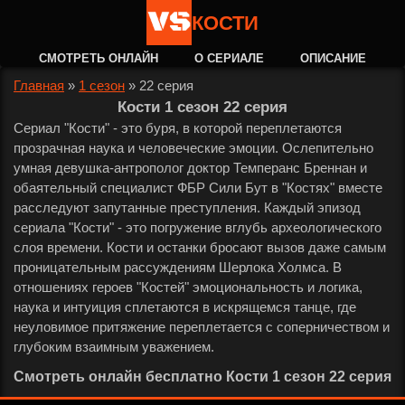
КОСТИ
СМОТРЕТЬ ОНЛАЙН
О СЕРИАЛЕ
ОПИСАНИЕ
Главная
»
1 сезон
»
22 серия
Кости 1 сезон 22 серия
Сериал "Кости" - это буря, в которой переплетаются
прозрачная наука и человеческие эмоции. Ослепительно
умная девушка-антрополог доктор Темперанс Бреннан и
обаятельный специалист ФБР Сили Бут в "Костях" вместе
расследуют запутанные преступления. Каждый эпизод
сериала "Кости" - это погружение вглубь археологического
слоя времени. Кости и останки бросают вызов даже самым
проницательным рассуждениям Шерлока Холмса. В
отношениях героев "Костей" эмоциональность и логика,
наука и интуиция сплетаются в искрящемся танце, где
неуловимое притяжение переплетается с соперничеством и
глубоким взаимным уважением.
Смотреть онлайн бесплатно Кости 1 сезон 22 серия