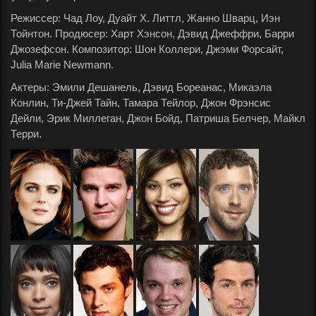
Режиссер: Чад Лоу, Дуайт Х. Литтл, Жанно Шварц, Иэн
Тойнтон. Продюсер: Харт Хэнсон, Дэвид Джеффри, Барри
Джозефсон. Композитор: Шон Коллери, Джэми Форсайт,
Julia Marie Newmann.
Актеры: Эмили Дешанель, Дэвид Бореанас, Микаэла
Конлин, Ти-Джей Тайн, Тамара Тейлор, Джон Фрэнсис
Дейли, Эрик Миллеган, Джон Бойд, Патриша Белчер, Майкл
Терри.