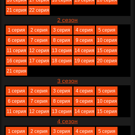
21 серия
22 серия
2 сезон
1 серия
2 серия
3 серия
4 серия
5 серия
6 серия
7 серия
8 серия
9 серия
10 серия
11 серия
12 серия
13 серия
14 серия
15 серия
16 серия
17 серия
18 серия
19 серия
20 серия
21 серия
3 сезон
1 серия
2 серия
3 серия
4 серия
5 серия
6 серия
7 серия
8 серия
9 серия
10 серия
11 серия
12 серия
13 серия
14 серия
15 серия
4 сезон
1 серия
2 серия
3 серия
4 серия
5 серия